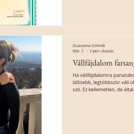
Zsuzsanna Schmidt
febr. 7.
2 perc olvasás
Vállfájdalom farsan
Ha vállfájdalomra panaszkodi
idősebb, legtöbbször váll 
szó. Ez kellemetlen, de általá
évesnél idősebb vállfájdal
lehetséges...