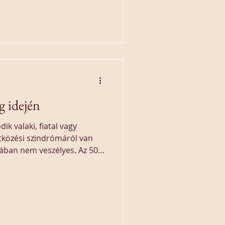
g idején
k valaki, fiatal vagy
ütközési szindrómáról van
ban nem veszélyes. Az 50
ma hátterében más ok is