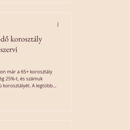
dő korosztály
szervi
on már a 65+ korosztály
ég 25%-t, és számuk
ú korosztályét. A legtöbb
ősödő problematika. Nem
lógusok is - az idősödő
sszervi megbetegedéseiről