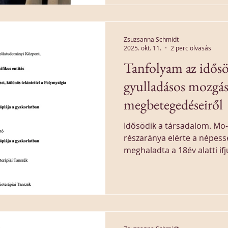
Zsuzsanna Schmidt
2025. okt. 11.
2 perc olvasás
Tanfolyam az idősö
gyulladásos mozgás
megbetegedéseiről
Idősödik a társadalom. Mo-
részaránya elérte a népess
meghaladta a 18év alatti ifj
fórumon szóba kerül az id
véletlen, hogy mi - reumato
betegek gyulladásos mozgá
szerveztünk tanfolyamot.