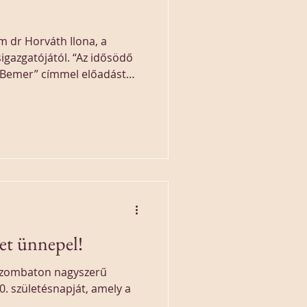
m dr Horváth Ilona, a
gazgatójától. “Az idősödő
 Bemer” címmel előadást
zületésnapja alkalmából
ségen, konferencián.
et ünnepel!
 szombaton nagyszerű
. születésnapját, amely a