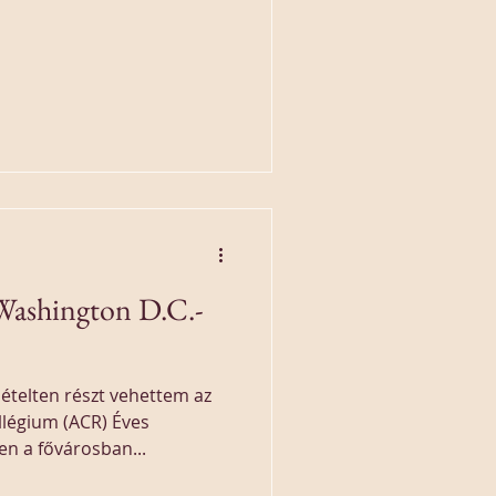
Washington D.C.-
telten részt vehettem az
llégium (ACR) Éves
en a fővárosban...