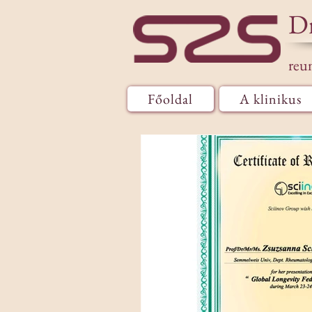
D
reu
Főoldal
A klinikus