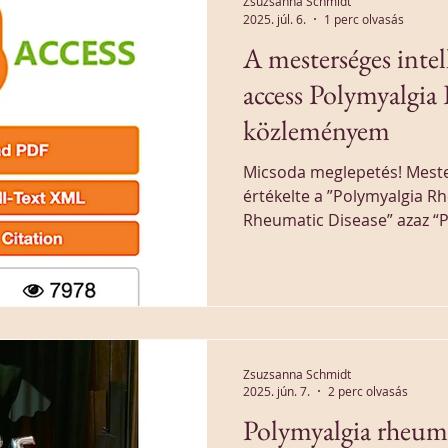
Zsuzsanna Schmidt
2025. júl. 6.
1 perc olvasás
A mesterséges intel
access Polymyalgi
közleményem
Micsoda meglepetés! Mester
értékelte a ”Polymyalgia R
Rheumatic Disease” azaz “
életkorhoz - kötött mozgá
közleményemet. A közlemén
Zsuzsanna Schmidt
2025. jún. 7.
2 perc olvasás
Polymyalgia rheumat