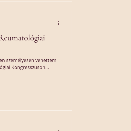
 Reumatológiai
lten személyesen vehettem
ógiai Kongresszuson...