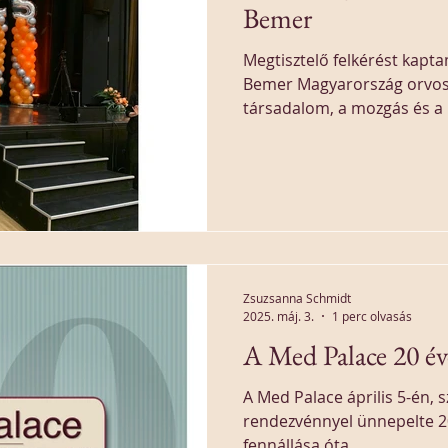
Bemer
Megtisztelő felkérést kapta
Bemer Magyarország orvosi
társadalom, a mozgás és a
tartottam a cég 25. éves s
tartott nagyszabású ünnep
Zsuzsanna Schmidt
2025. máj. 3.
1 perc olvasás
A Med Palace 20 év
A Med Palace április 5-én,
rendezvénnyel ünnepelte 20
fennállása óta...