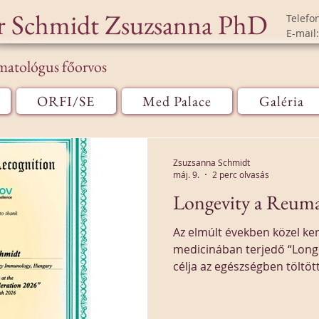
r Schmidt Zsuzsanna PhD
Telefo
E-mail:
matológus főorvos
ORFI/SE
Med Palace
Galéria
Zsuzsanna Schmidt
máj. 9.
2 perc olvasás
Longevity a Reuma
Az elmúlt években közel k
medicinában terjedő “Longe
célja az egészségben töltö
angol kifejezéssel “healthspan”. A “Longev
olyan...