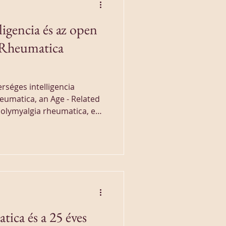
ligencia és az open
a Rheumatica
séges intelligencia
heumatica, an Age - Related
Polymyalgia rheumatica, egy
sszervi megbetegedés” című
y...
ica és a 25 éves