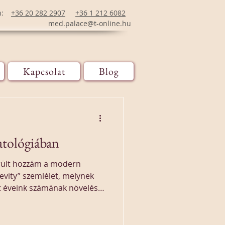
n:
+36 20 282 2907
+36 1 212 6082
med.palace@t-online.hu
Kapcsolat
Blog
tológiában
erült hozzám a modern
vity” szemlélet, melynek
tt éveink számának növelése,
ity” egy